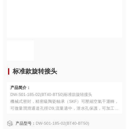
标准款旋转接头
产品简介：
DW-S01-185-02(BT40-BT50)标准款旋转接头
機械式密封，精密級陶瓷軸承（SKF）可壓縮空氣干運轉，
可微量潤滑通道孔徑∅9,流量適中，泄水孔保護，可加工玻
璃、陶瓷等硬度高的材料。
产品型号：
DW-S01-185-02(BT40-BT50)