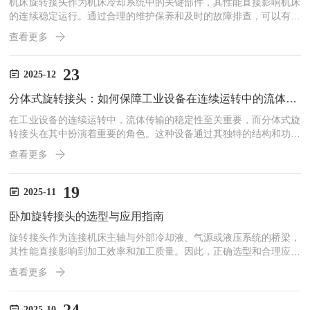
机床旋转接头作为机床冷却系统中的关键部件，其性能直接影响机床
的连续稳定运行。通过合理的维护保养和及时的故障排查，可以有效
延长旋转接头的使用寿命，保障机床的高效运行。一、常见故障排查
查看更多
1.漏油或漏水漏油或漏水是旋转接头最常见的故障之一。这通常是由
于密封件磨损或损坏引起的。检查密封件的磨损情况，如果发现密封
件表面有划痕或变形，应及时更换。同时，检查旋转接头的安装是否
23
2025-12
正确，确保其与机床的连接紧密，避免因安装不当导致的泄漏。2.旋
分体式旋转接头：如何保障工业设备在连续运转中的流体传输稳定性
转不顺畅如果旋转接头在运行过程中出现旋转不顺畅的情况，可...
在工业设备的连续运转中，流体传输的稳定性至关重要，而分体式旋
转接头在其中扮演着重要的角色。这种设备通过其独特的结构和功能
设计，有效保障了流体在动态条件下的稳定传输，确保工业生产的高
查看更多
效与安全。关键作用分体式旋转接头主要用于连接旋转部件与固定部
件，使流体能够在两者之间顺畅传输。在工业应用中，这种接头常用
于输送各种介质，如水、油、蒸汽、化学试剂等。其分体式设计允许
19
2025-11
旋转部件与固定部件独立操作，减少了因机械运动带来的磨损和故障
卧加旋转接头的选型与应用指南
风险。确保流体传输稳定性密封性能：分体式旋转接头采用先进的
密...
旋转接头作为连接机床主轴与外部冷却液、气源或液压系统的桥梁，
其性能直接影响到加工效率和加工质量。因此，正确选型和合理应用
卧加旋转接头至关重要。一、基本功能与重要性卧加旋转接头的主要
查看更多
功能是将冷却液、压缩空气或液压油等介质从静止的管道传输到旋转
的主轴内部。在切削加工过程中，冷却液的供应可以有效降低刀具和
工件的温度，减少热变形，延长刀具寿命，同时带走切屑，防止切屑
2025-10