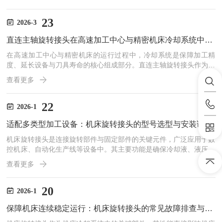
路顺畅运行的关键枢纽，其应用效果直接决定加工精度、刀具寿命与
生产稳定性。走心机旋转接头的核心价值，在于实现360°连续旋转
状态下，冷却液与高压气体的无泄漏、稳压力传输。加工过程中，冷
23
2026-3
却液需直达切削区域，完成降温、润滑与排屑；高压气则用于主轴内
直连主轴旋转接头在高速加工中心与精密机床冷却系统中的应用优势
孔吹扫、工件清洁与断屑辅助。旋转接头通过内部精密密封结构与
轴...
在高速加工中心与精密机床的运行过程中，冷却系统是保障加工精
度、延长设备与刀具寿命的核心组成部分。直连主轴旋转接头作为冷
却系统的关键衔接部件，承担着将冷却液从固定管路稳定传输至高速
查看更多
旋转主轴及刀具的重要职责，凭借其结构设计与性能优势，有效解决
了传统衔接部件在高速工况下的泄漏、振动、冷却效率不足等痛点，
成为机床冷却系统的优选配件，为精密加工的稳定性与高效性提供了
22
2026-1
有力支撑。直连主轴旋转接头的核心应用优势，在于其优异的密封性
适配多类型加工设备：机床旋转接头的型号选型与安装调试技巧指南
能，可有效杜绝冷却液泄漏，保障冷却系统稳定运行。高速加工中心
与...
机床旋转接头是连接旋转部件与固定部件的关键元件，广泛应用于数
控机床、自动化生产线等设备中。其主要功能是确保冷却液、液压油
等介质在旋转部件和固定部件之间顺畅传输，同时保持密封和稳定。
查看更多
选择和安装合适的旋转接头对于提高设备的加工效率和可靠性至关重
要。一、选型要点1.流体类型旋转接头需要与传输的流体类型兼容。
常见的流体包括冷却液、液压油、空气等。对于腐蚀性流体，如酸性
20
2026-1
或碱性溶液，建议选择不锈钢材质的旋转接头。2.压力和温度根据加
保障机床连续稳定运行：机床旋转接头的常见故障排查与维护保养要点
工设备的运行条件，选择能够承受特定压力和温度范围的旋转接...