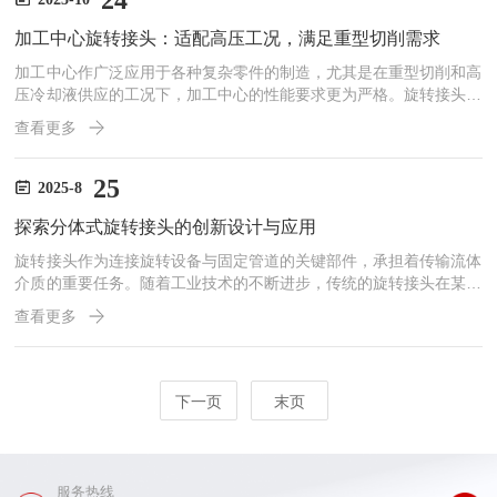
24
堆积对加工精度造成影响。而压缩空气或液压油的传输则用于主轴的
加工中心旋转接头：适配高压工况，满足重型切削需求
润滑、密封和动力传输等。因此，旋转接头的稳定性和可靠性直接
关...
加工中心作广泛应用于各种复杂零件的制造，尤其是在重型切削和高
压冷却液供应的工况下，加工中心的性能要求更为严格。旋转接头作
为加工中心的关键部件之一，其性能直接影响到机床的稳定性和加工
查看更多
精度。适配高压工况的加工中心旋转接头，以其耐用性和稳定性，成
为满足重型切削需求的理想选择。一、高压工况下的挑战重型切削通
常涉及高切削力和高热量产生，这就要求加工中心能够提供足够的冷
25
2025-8
却液以带走热量，减少刀具磨损，延长刀具寿命，并保持加工精度。
探索分体式旋转接头的创新设计与应用
在高压冷却液供应的工况下，旋转接头需要承受更高的压力和更复
杂...
旋转接头作为连接旋转设备与固定管道的关键部件，承担着传输流体
介质的重要任务。随着工业技术的不断进步，传统的旋转接头在某些
应用场景中逐渐暴露出一些局限性，如安装空间受限、维护不便等。
查看更多
在此背景下，分体式旋转接头应运而生，其创新的设计理念和广泛的
应用前景，为工业流体传输领域带来了新的活力。一、创新设计分体
式旋转接头的核心创新在于其结构设计。与传统的整体式旋转接头不
同，分体式旋转接头将旋转部分与固定部分分离，通过巧妙的机械连
下一页
末页
接和密封设计，实现了两部分的独立安装与维护。这种设计不仅大
大...
服务热线